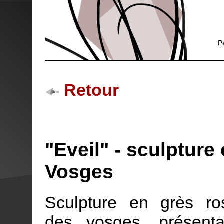
P
Retour
"Eveil" - sculpture
Vosges
Sculpture en grès ro
des vosges, présenta